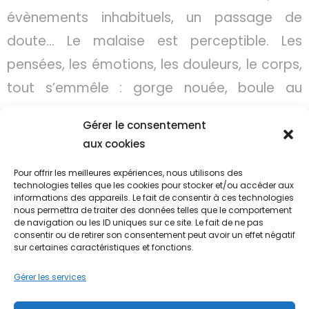
évènements inhabituels, un passage de
doute… Le malaise est perceptible. Les
pensées, les émotions, les douleurs, le corps,
tout s’emmêle : gorge nouée, boule au
ventre, pleurs, fatigue, insomnies, angoisses
Gérer le consentement
…
aux cookies
Ou encore, les mêmes situations qui se
Pour offrir les meilleures expériences, nous utilisons des
technologies telles que les cookies pour stocker et/ou accéder aux
rejouent, les mêmes rencontres, des cycles
informations des appareils. Le fait de consentir à ces technologies
nous permettra de traiter des données telles que le comportement
en boucle …
de navigation ou les ID uniques sur ce site. Le fait de ne pas
consentir ou de retirer son consentement peut avoir un effet négatif
sur certaines caractéristiques et fonctions.
S’autoriser à rencontrer un professionnel est
un élan fort vers le mieux-être. L’aide que
Gérer les services
vous trouverez, le regard nouveau, l’écoute,